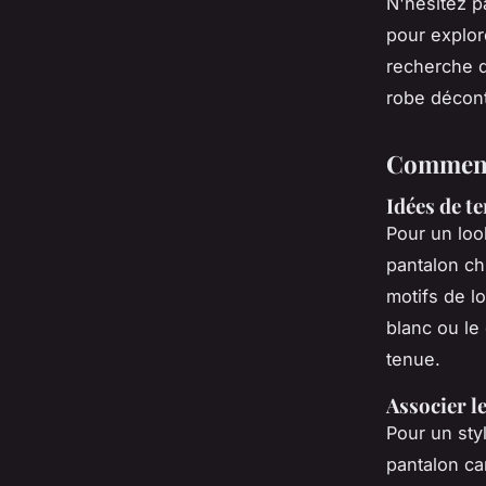
N'hésitez 
pour explor
recherche d
robe décont
Comment 
Idées de t
Pour un loo
pantalon ch
motifs de l
blanc ou le 
tenue.
Associer l
Pour un sty
pantalon ca