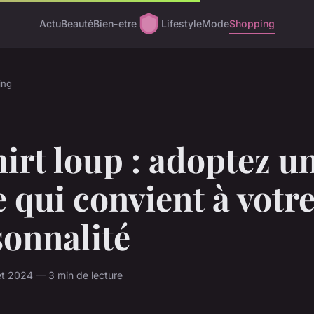
Actu
Beauté
Bien-etre
Lifestyle
Mode
Shopping
ing
irt loup : adoptez u
e qui convient à votr
sonnalité
let 2024 — 3 min de lecture