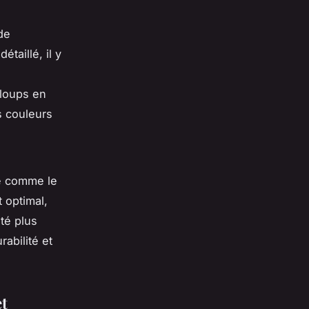
de
taillé, il y
 loups en
s couleurs
té comme le
t optimal,
té plus
abilité et
et