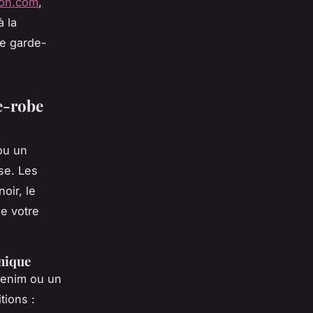
tion.com
,
 la
e garde-
e-robe
ou un
se. Les
oir, le
de votre
unique
denim ou un
tions :