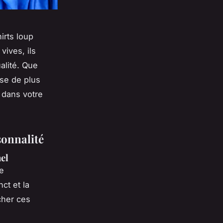
irts loup
vives, ils
alité. Que
se de plus
 dans votre
sonnalité
nel
le
ct et la
cher ces