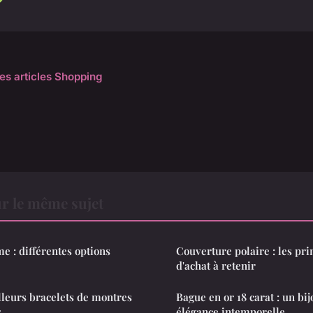
les articles Shopping
r le même sujet
 : différentes options
Couverture polaire : les pri
d'achat à retenir
leurs bracelets de montres
Bague en or 18 carat : un bi
s
élégance intemporelle