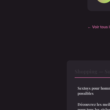
← Voir tous 
Shopping — Su
Sextoys pour homme
possibles
Découvrez les meil
pour tous les style