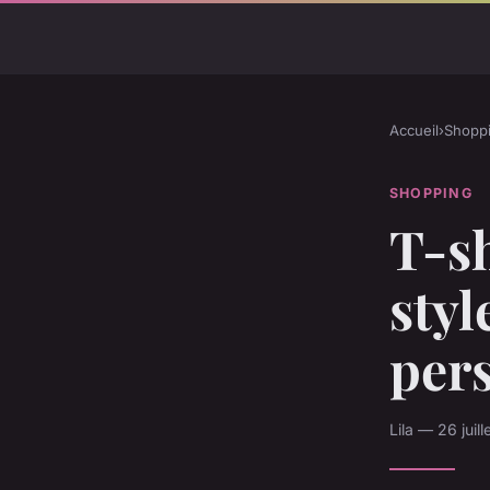
Accueil
›
Shopp
SHOPPING
T-sh
styl
per
Lila — 26 juil