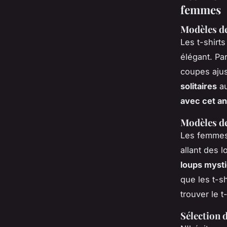
femmes
Modèles de
Les t-shirt
élégant. Pa
coupes ajus
solitaires
au
avec cet a
Modèles de
Les femmes 
allant des 
loups myst
que les t-s
trouver le t
Sélection 