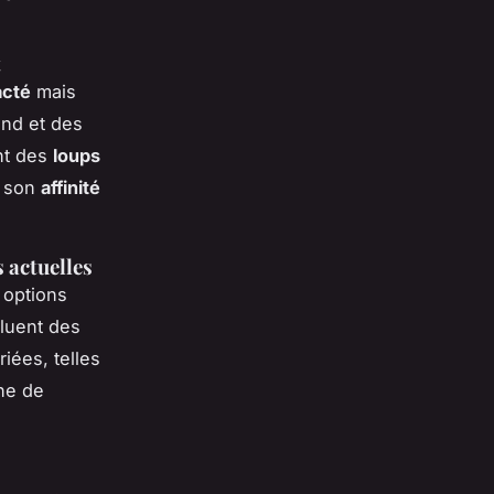
t
acté
mais
ond et des
ent des
loups
r son
affinité
 actuelles
 options
cluent des
iées, telles
une de