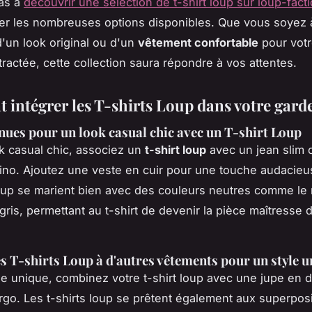
pas à
découvrir une sélection de t-shirt loup sur loup-fac
er les nombreuses options disponibles. Que vous soyez à
'un look original ou d'un
vêtement confortable
pour votr
ractée, cette collection saura répondre à vos attentes.
intégrer les T-shirts Loup dans votre gard
enues pour un look casual chic avec un T-shirt Loup
k casual chic, associez un
t-shirt loup
avec un jean slim 
ino. Ajoutez une veste en cuir pour une touche audacieu
oup se marient bien avec des couleurs neutres comme le n
gris, permettant au t-shirt de devenir la pièce maîtresse 
es T-shirts Loup à d'autres vêtements pour un style 
le unique, combinez votre t-shirt loup avec une jupe en 
rgo. Les t-shirts loup se prêtent également aux superposi