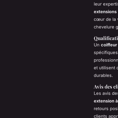
leur expert
extensions L
cœur de la 
chevelure g
Qualificat
Un
coiffeur
spécifiques
professionn
et utilisen
durables.
Avis des cl
Les avis des
extension à 
retours posi
clients appr