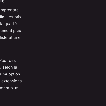
le
 comprendre
lle
. Les prix
la qualité
lement plus
liste et une
 Pour des
, selon la
 une option
s extensions
ement plus