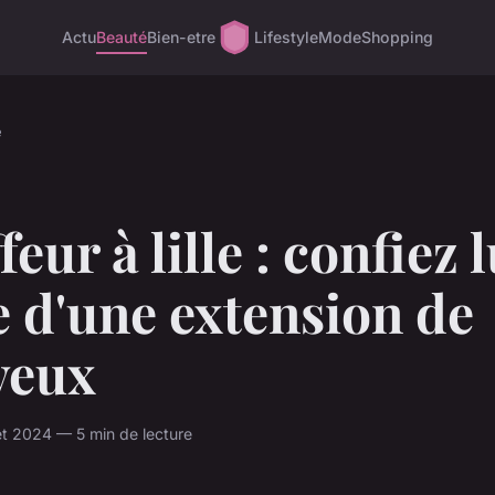
Actu
Beauté
Bien-etre
Lifestyle
Mode
Shopping
é
feur à lille : confiez l
 d'une extension de
veux
let 2024 — 5 min de lecture