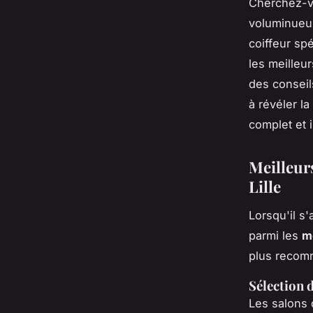
Cherchez-v
voluminueus
coiffeur spé
les meilleur
des conseil
à révéler l
complet et 
Meilleurs
Lille
Lorsqu'il s'
parmi les
me
plus recom
Sélection 
Les salons 