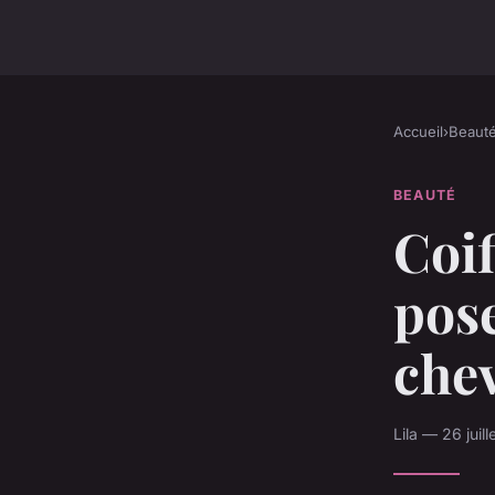
Accueil
›
Beaut
BEAUTÉ
Coif
pose
che
Lila — 26 juil