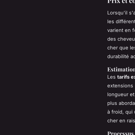
Prix et c
Lorsqu'il s
les différen
varient en f
des cheveux
cher que le
durabilité a
Estimation
Les
tarifs 
extensions 
longueur et
plus aborda
à froid, qu
cher en rai
Processus 