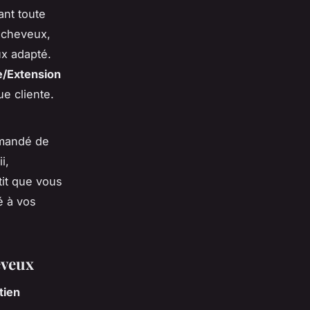
ant toute
s cheveux,
ux adapté.
e/Extension
e cliente.
mmandé de
i,
tit que vous
é à vos
eveux
tien