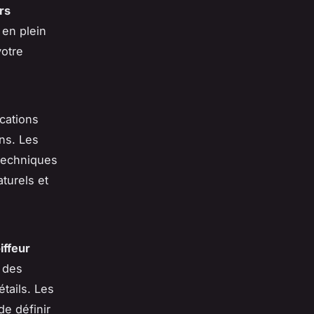
rs
 en plein
votre
cations
ns. Les
 techniques
turels et
iffeur
 des
étails. Les
de définir