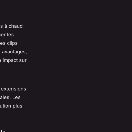
ns à chaud
ner les
es clips
s avantages,
e impact sur
 extensions
ales. Les
lution plus