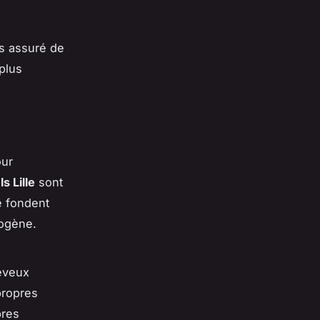
es assuré de
plus
our
s Lille
sont
se fondent
mogène.
heveux
propres
bres