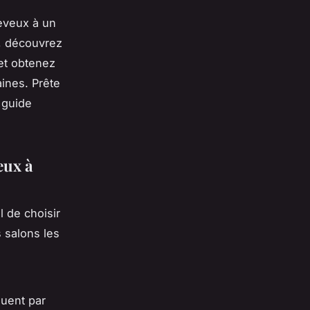
eveux à un
le, découvrez
 et obtenez
ines. Prête
 guide
eux à
el de choisir
s salons les
guent par